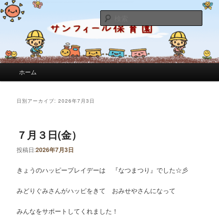
サンフィール保育園のせんせいのブログです。園の日常を綴っています。
検
索
サンフィール保育園のブログ
メインメニュー
ホーム
メインコンテンツへ移動
サブコンテンツへ移動
日別アーカイブ:
2026年7月3日
７月３日(金）
投稿日:
2026年7月3日
きょうのハッピープレイデーは 『なつまつり』でした☆彡
みどりぐみさんがハッピをきて おみせやさんになって
みんなをサポートしてくれました！