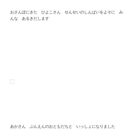
おさんぽにきた ひよこさん せんせいのしんぱいをよそに み
んな あるきだします
あかさん ぶんえんのおともだちと いっしょになりました