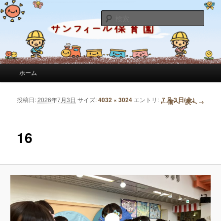
サンフィール保育園のせんせいのブログです。園の日常を綴っています。
検
索
サンフィール保育園のブログ
メインメニュー
ホーム
メインコンテンツへ移動
サブコンテンツへ移動
投稿日:
2026年7月3日
サイズ:
4032 × 3024
エントリ:
７月３日(金）
画像ナビゲーション
← 前へ
次へ →
16