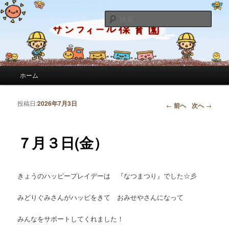
サンフィール保育園のせんせいのブログです。園の日常を綴っています。
検
索
サンフィール保育園のブログ
メインメニュー
ホーム
メインコンテンツへ移動
サブコンテンツへ移動
投稿日:
2026年7月3日
投稿ナビゲーション
←
前へ
次へ
→
７月３日(金）
きょうのハッピープレイデーは 『なつまつり』でした☆彡
みどりぐみさんがハッピをきて おみせやさんになって
みんなをサポートしてくれました！