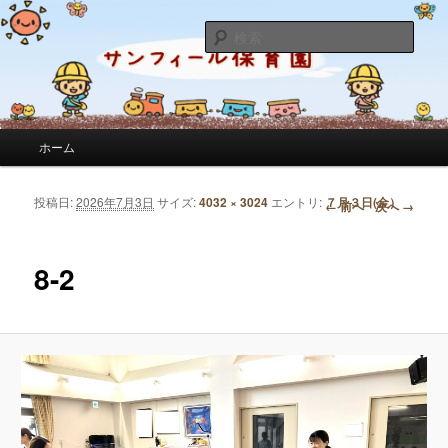
サンフィール保育園のせんせいのブログです。園の日常を綴っています。
検
索
サンフィール保育園のブログ
メインメニュー
ホーム
メインコンテンツへ移動
サブコンテンツへ移動
投稿日:
2026年7月3日
サイズ:
4032 × 3024
エントリ:
７月３日(金）
画像ナビゲーション
← 前へ
次へ →
8-2