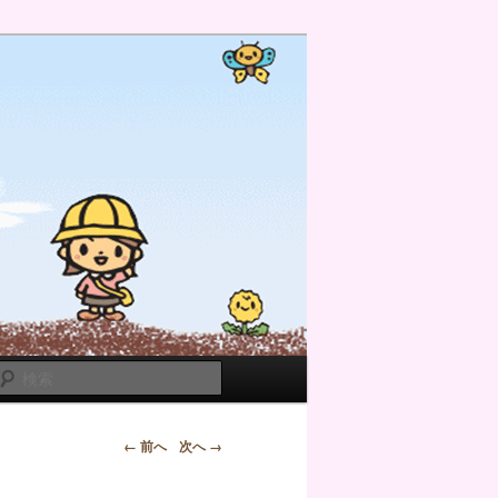
検
索
← 前へ
次へ →