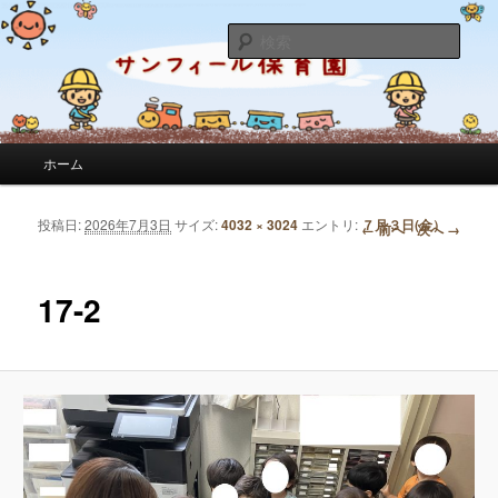
サンフィール保育園のせんせいのブログです。園の日常を綴っています。
検
索
サンフィール保育園のブログ
メインメニュー
ホーム
メインコンテンツへ移動
サブコンテンツへ移動
投稿日:
2026年7月3日
サイズ:
4032 × 3024
エントリ:
７月３日(金）
画像ナビゲーション
← 前へ
次へ →
17-2