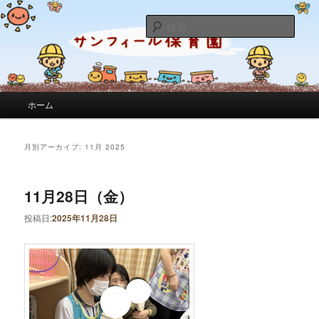
サンフィール保育園のせんせいのブログです。園の日常を綴っています。
検
索
サンフィール保育園のブログ
メインメニュー
ホーム
メインコンテンツへ移動
サブコンテンツへ移動
月別アーカイブ:
11月 2025
11月28日（金）
投稿日:
2025年11月28日