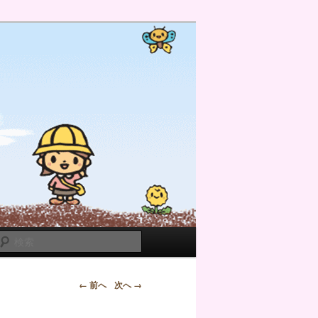
検
索
← 前へ
次へ →