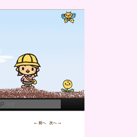
検
索
← 前へ
次へ →