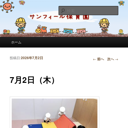
サンフィール保育園のせんせいのブログです。園の日常を綴っています。
検
索
サンフィール保育園のブログ
メインメニュー
ホーム
メインコンテンツへ移動
サブコンテンツへ移動
投稿日:
2026年7月2日
投稿ナビゲーション
←
前へ
次へ
→
7月2日（木）