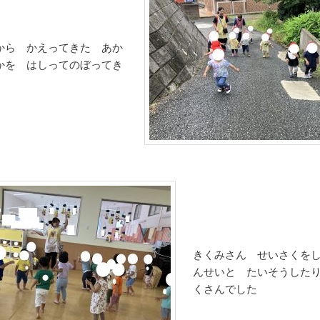
から かえってきた あか
かを はしってのぼってき
きくみさん せいさくを
んせいと たいそうした
くさんでした