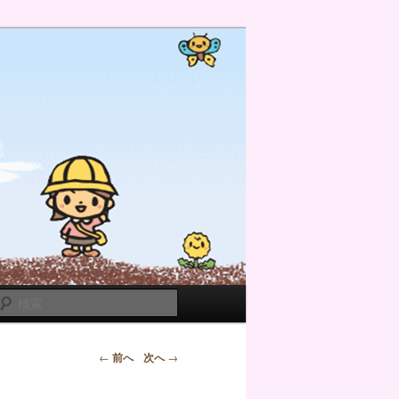
検
索
←
前へ
次へ
→