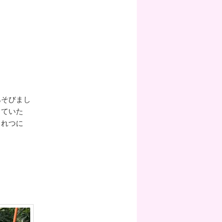
あそびまし
していた
ちれつに