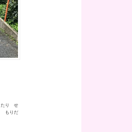
したり せ
り もりだ