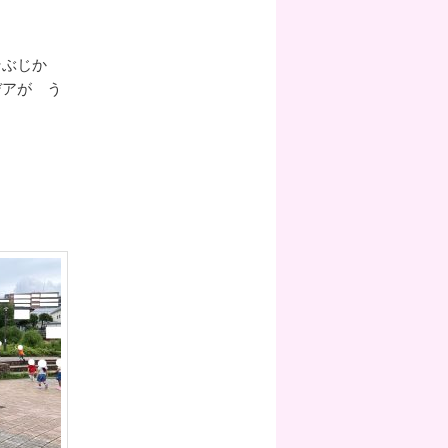
そぶじか
アが う