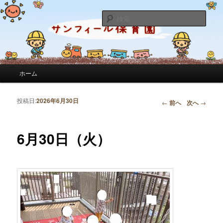
サンフィール保育園のせんせいのブログです。園の日常を綴っています。
検
索
サンフィール保育園のブログ
メインメニュー
ホーム
メインコンテンツへ移動
サブコンテンツへ移動
投稿日:
2026年6月30日
投稿ナビゲーション
←
前へ
次へ
→
6月30日（火）