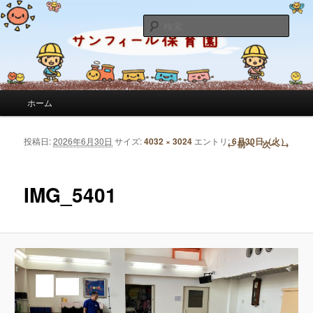
サンフィール保育園のせんせいのブログです。園の日常を綴っています。
検
索
サンフィール保育園のブログ
メインメニュー
ホーム
メインコンテンツへ移動
サブコンテンツへ移動
投稿日:
2026年6月30日
サイズ:
4032 × 3024
エントリ:
6月30日（火）
画像ナビゲーション
← 前へ
次へ →
IMG_5401