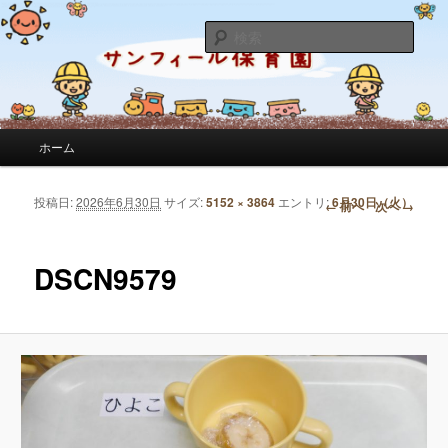
サンフィール保育園のせんせいのブログです。園の日常を綴っています。
検
索
サンフィール保育園のブログ
メインメニュー
ホーム
メインコンテンツへ移動
サブコンテンツへ移動
投稿日:
2026年6月30日
サイズ:
5152 × 3864
エントリ:
6月30日（火）
画像ナビゲーション
← 前へ
次へ →
DSCN9579