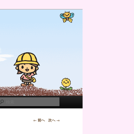
検
索
← 前へ
次へ →