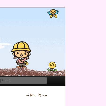
検
索
← 前へ
次へ →