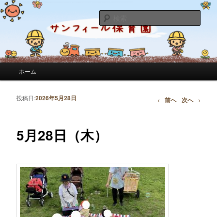
サンフィール保育園のせんせいのブログです。園の日常を綴っています。
検
索
サンフィール保育園のブログ
メインメニュー
ホーム
メインコンテンツへ移動
サブコンテンツへ移動
投稿日:
2026年5月28日
投稿ナビゲーション
←
前へ
次へ
→
5月28日（木）