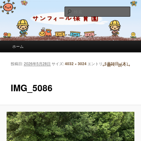
サンフィール保育園のせんせいのブログです。園の日常を綴っています。
検
索
サンフィール保育園のブログ
メインメニュー
ホーム
メインコンテンツへ移動
サブコンテンツへ移動
投稿日:
2026年5月28日
サイズ:
4032 × 3024
エントリ:
5月28日（木）
画像ナビゲーション
← 前へ
次へ →
IMG_5086