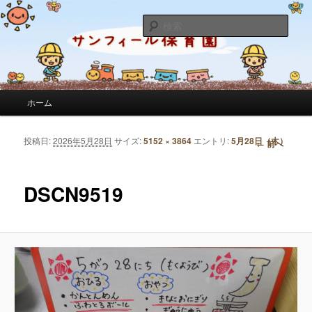
サンフィール保育園のせんせいのブログです。園の日常を綴っています。
検
索
サンフィール保育園のブログ
メインメニュー
ホーム
メインコンテンツへ移動
サブコンテンツへ移動
投稿日:
2026年5月28日
サイズ:
5152 × 3864
エントリ:
5月28日（木）
画像ナビゲーション
← 前へ
DSCN9519