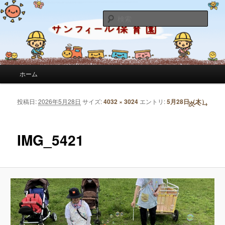
サンフィール保育園のせんせいのブログです。園の日常を綴っています。
検
索
サンフィール保育園のブログ
メインメニュー
ホーム
メインコンテンツへ移動
サブコンテンツへ移動
投稿日:
2026年5月28日
サイズ:
4032 × 3024
エントリ:
5月28日（木）
画像ナビゲーション
次へ →
IMG_5421