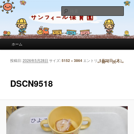
サンフィール保育園のせんせいのブログです。園の日常を綴っています。
検
索
サンフィール保育園のブログ
メインメニュー
ホーム
メインコンテンツへ移動
サブコンテンツへ移動
投稿日:
2026年5月28日
サイズ:
5152 × 3864
エントリ:
5月28日（木）
画像ナビゲーション
← 前へ
次へ →
DSCN9518