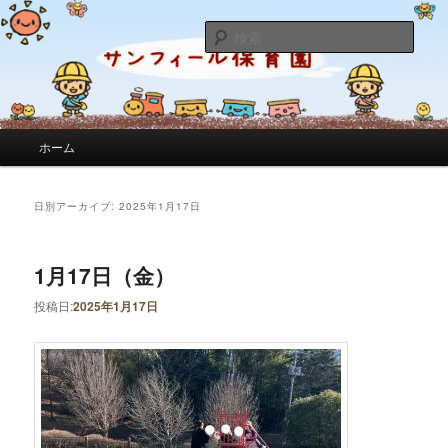
サンフィール保育園のせんせいのブログです。園の日常を綴っています。
検
索
サンフィール保育園のブログ
メインメニュー
ホーム
メインコンテンツへ移動
サブコンテンツへ移動
日別アーカイブ:
2025年1月17日
1月17日（金）
投稿日:
2025年1月17日