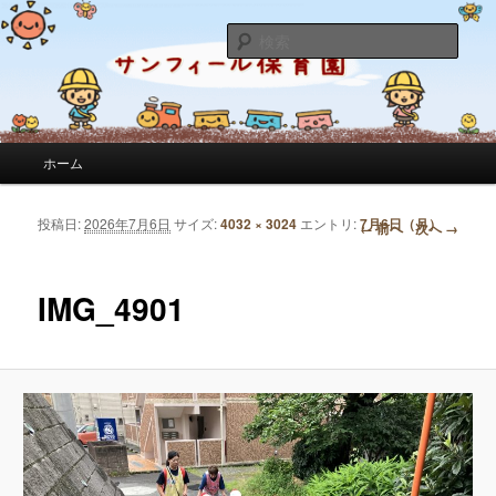
サンフィール保育園のせんせいのブログです。園の日常を綴っています。
検
索
サンフィール保育園のブログ
メインメニュー
ホーム
メインコンテンツへ移動
サブコンテンツへ移動
投稿日:
2026年7月6日
サイズ:
4032 × 3024
エントリ:
7月6日（月）
画像ナビゲーション
← 前へ
次へ →
IMG_4901