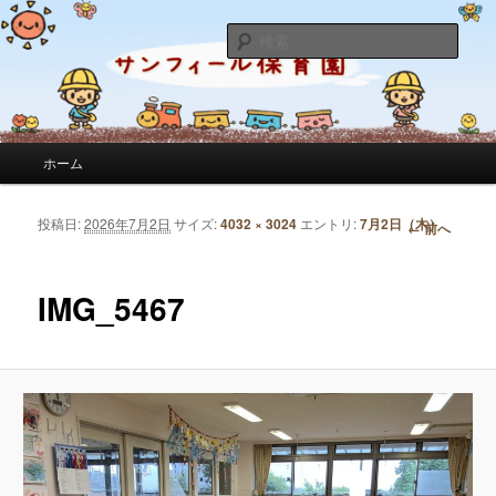
サンフィール保育園のせんせいのブログです。園の日常を綴っています。
検
索
サンフィール保育園のブログ
メインメニュー
ホーム
メインコンテンツへ移動
サブコンテンツへ移動
投稿日:
2026年7月2日
サイズ:
4032 × 3024
エントリ:
7月2日（木）
画像ナビゲーション
← 前へ
IMG_5467