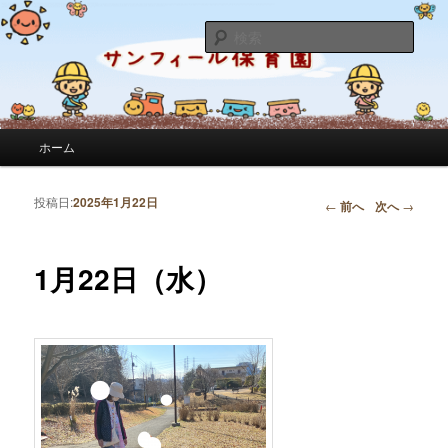
サンフィール保育園のせんせいのブログです。園の日常を綴っています。
検
索
サンフィール保育園のブログ
メインメニュー
ホーム
メインコンテンツへ移動
サブコンテンツへ移動
投稿日:
2025年1月22日
投稿ナビゲーション
←
前へ
次へ
→
1月22日（水）