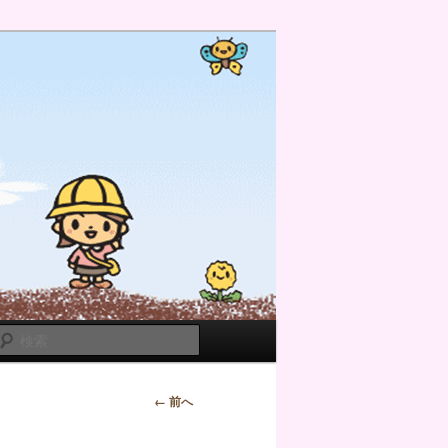
検
索
← 前へ