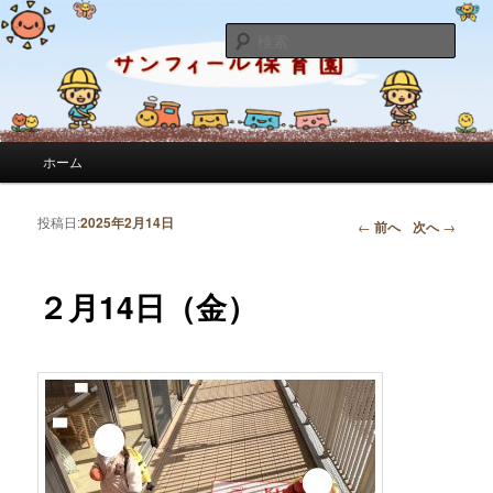
サンフィール保育園のせんせいのブログです。園の日常を綴っています。
検
索
サンフィール保育園のブログ
メインメニュー
ホーム
メインコンテンツへ移動
サブコンテンツへ移動
投稿日:
2025年2月14日
投稿ナビゲーション
←
前へ
次へ
→
２月14日（金）