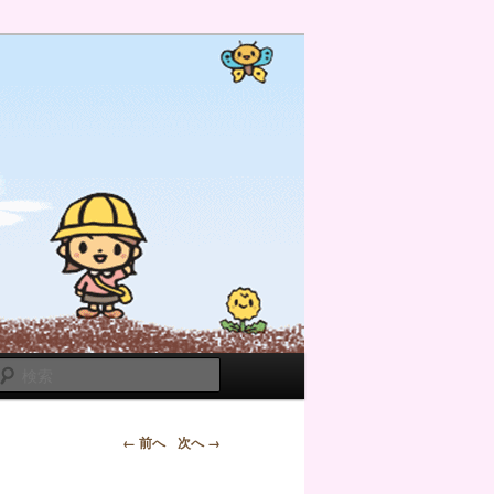
検
索
← 前へ
次へ →