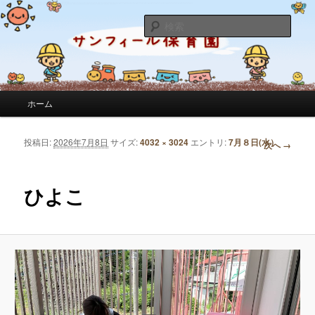
サンフィール保育園のせんせいのブログです。園の日常を綴っています。
検
索
サンフィール保育園のブログ
メインメニュー
ホーム
メインコンテンツへ移動
サブコンテンツへ移動
投稿日:
2026年7月8日
サイズ:
4032 × 3024
エントリ:
7月８日(水）
画像ナビゲーション
次へ →
ひよこ