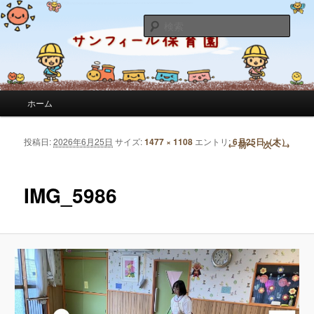
サンフィール保育園のせんせいのブログです。園の日常を綴っています。
検
索
サンフィール保育園のブログ
メインメニュー
ホーム
メインコンテンツへ移動
サブコンテンツへ移動
投稿日:
2026年6月25日
サイズ:
1477 × 1108
エントリ:
6月25日（木）
画像ナビゲーション
← 前へ
次へ →
IMG_5986