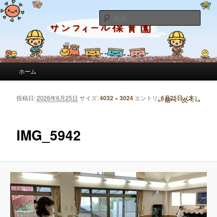
サンフィール保育園のせんせいのブログです。園の日常を綴っています。
検
索
サンフィール保育園のブログ
メインメニュー
ホーム
メインコンテンツへ移動
サブコンテンツへ移動
投稿日:
2026年6月25日
サイズ:
4032 × 3024
エントリ:
6月25日（木）
画像ナビゲーション
← 前へ
次へ →
IMG_5942