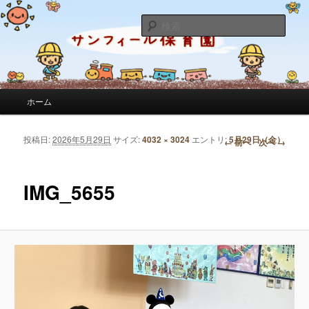
サンフィール保育園のせんせいのブログです。園の日常を綴っています。
検
索
サンフィール保育園のブログ
メインメニュー
ホーム
メインコンテンツへ移動
サブコンテンツへ移動
投稿日:
2026年5月29日
サイズ:
4032 × 3024
エントリ:
5月29日（金）
画像ナビゲーション
← 前へ
次へ →
IMG_5655