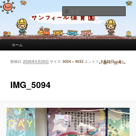
サンフィール保育園のせんせいのブログです。園の日常を綴っています。
検
索
サンフィール保育園のブログ
メインメニュー
ホーム
メインコンテンツへ移動
サブコンテンツへ移動
投稿日:
2026年5月29日
サイズ:
3024 × 4032
エントリ:
5月29日（金）
画像ナビゲーション
← 前へ
次へ →
IMG_5094