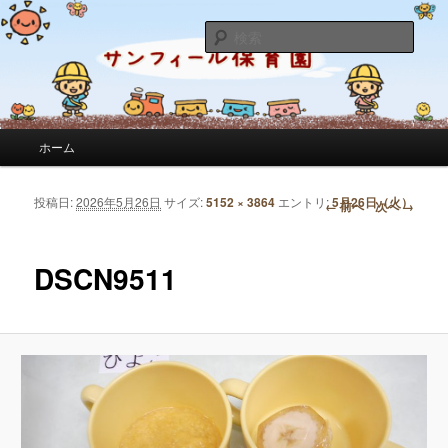
サンフィール保育園のせんせいのブログです。園の日常を綴っています。
検
索
サンフィール保育園のブログ
メインメニュー
ホーム
メインコンテンツへ移動
サブコンテンツへ移動
投稿日:
2026年5月26日
サイズ:
5152 × 3864
エントリ:
5月26日（火）
画像ナビゲーション
← 前へ
次へ →
DSCN9511