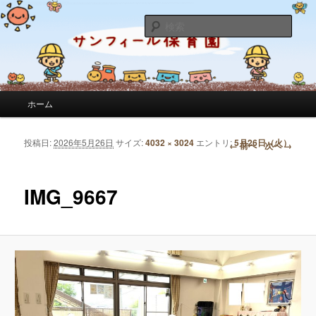
サンフィール保育園のせんせいのブログです。園の日常を綴っています。
検
索
サンフィール保育園のブログ
メインメニュー
ホーム
メインコンテンツへ移動
サブコンテンツへ移動
投稿日:
2026年5月26日
サイズ:
4032 × 3024
エントリ:
5月26日（火）
画像ナビゲーション
← 前へ
次へ →
IMG_9667