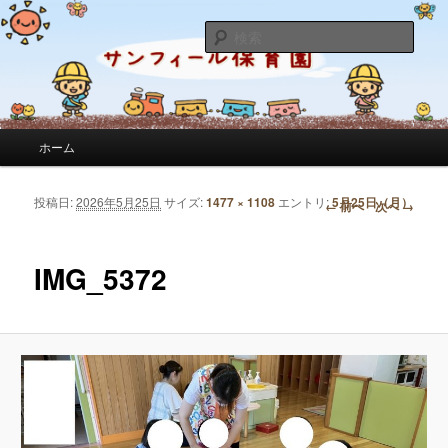
サンフィール保育園のせんせいのブログです。園の日常を綴っています。
検
索
サンフィール保育園のブログ
メインメニュー
ホーム
メインコンテンツへ移動
サブコンテンツへ移動
投稿日:
2026年5月25日
サイズ:
1477 × 1108
エントリ:
5月25日（月）
画像ナビゲーション
← 前へ
次へ →
IMG_5372