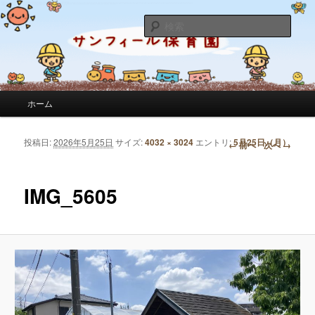
サンフィール保育園のせんせいのブログです。園の日常を綴っています。
検
索
サンフィール保育園のブログ
メインメニュー
ホーム
メインコンテンツへ移動
サブコンテンツへ移動
投稿日:
2026年5月25日
サイズ:
4032 × 3024
エントリ:
5月25日（月）
画像ナビゲーション
← 前へ
次へ →
IMG_5605