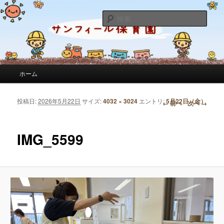
サンフィール保育園のせんせいのブログです。園の日常を綴っています。
検
索
サンフィール保育園のブログ
メインメニュー
ホーム
メインコンテンツへ移動
サブコンテンツへ移動
投稿日:
2026年5月22日
サイズ:
4032 × 3024
エントリ:
5月22日（金）
画像ナビゲーション
← 前へ
次へ →
IMG_5599