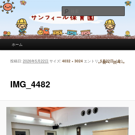
サンフィール保育園のせんせいのブログです。園の日常を綴っています。
検
索
サンフィール保育園のブログ
メインメニュー
ホーム
メインコンテンツへ移動
サブコンテンツへ移動
投稿日:
2026年5月22日
サイズ:
4032 × 3024
エントリ:
5月22日（金）
画像ナビゲーション
← 前へ
次へ →
IMG_4482