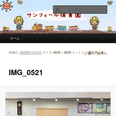
サンフィール保育園のせんせいのブログです。園の日常を綴っています。
検
索
サンフィール保育園のブログ
メインメニュー
ホーム
メインコンテンツへ移動
サブコンテンツへ移動
投稿日:
2025年1月31日
サイズ:
4032 × 3024
エントリ:
1月31日（金）
画像ナビゲーション
← 前へ
次へ →
IMG_0521