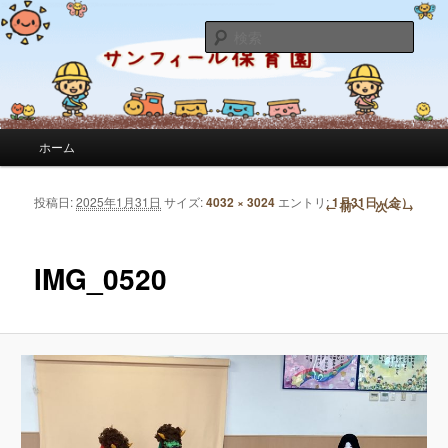
サンフィール保育園のせんせいのブログです。園の日常を綴っています。
検
索
サンフィール保育園のブログ
メインメニュー
ホーム
メインコンテンツへ移動
サブコンテンツへ移動
投稿日:
2025年1月31日
サイズ:
4032 × 3024
エントリ:
1月31日（金）
画像ナビゲーション
← 前へ
次へ →
IMG_0520