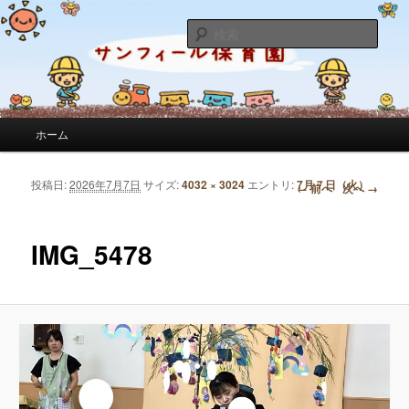
サンフィール保育園のせんせいのブログです。園の日常を綴っています。
検
索
サンフィール保育園のブログ
メインメニュー
ホーム
メインコンテンツへ移動
サブコンテンツへ移動
投稿日:
2026年7月7日
サイズ:
4032 × 3024
エントリ:
7月７日（火）
画像ナビゲーション
← 前へ
次へ →
IMG_5478