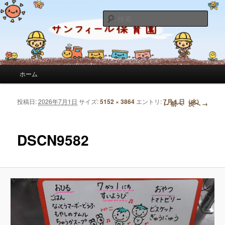
サンフィール保育園のせんせいのブログです。園の日常を綴っています。
検
索
サンフィール保育園のブログ
メインメニュー
ホーム
メインコンテンツへ移動
サブコンテンツへ移動
投稿日:
2026年7月1日
サイズ:
5152 × 3864
エントリ:
7月１日（水)
画像ナビゲーション
← 前へ
次へ →
DSCN9582