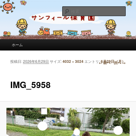
サンフィール保育園のせんせいのブログです。園の日常を綴っています。
検
索
サンフィール保育園のブログ
メインメニュー
ホーム
メインコンテンツへ移動
サブコンテンツへ移動
投稿日:
2026年6月29日
サイズ:
4032 × 3024
エントリ:
6月29日（月）
画像ナビゲーション
← 前へ
次へ →
IMG_5958