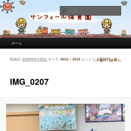
サンフィール保育園のせんせいのブログです。園の日常を綴っています。
検
索
サンフィール保育園のブログ
メインメニュー
ホーム
メインコンテンツへ移動
サブコンテンツへ移動
投稿日:
2026年6月26日
サイズ:
4032 × 3024
エントリ:
6月26日（金）
画像ナビゲーション
← 前へ
次へ →
IMG_0207