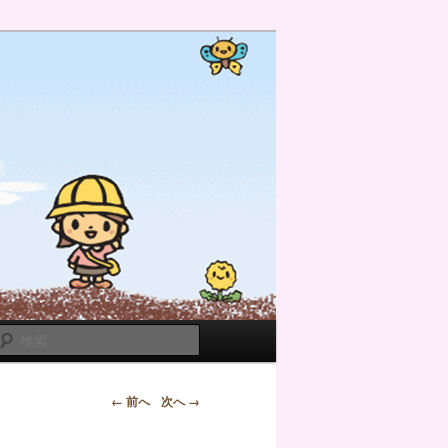
検
索
← 前へ
次へ →