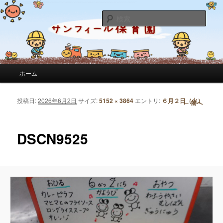
サンフィール保育園のせんせいのブログです。園の日常を綴っています。
検
索
サンフィール保育園のブログ
メインメニュー
ホーム
メインコンテンツへ移動
サブコンテンツへ移動
投稿日:
2026年6月2日
サイズ:
5152 × 3864
エントリ:
６月２日（火）
画像ナビゲーション
← 前へ
DSCN9525