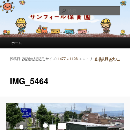
サンフィール保育園のせんせいのブログです。園の日常を綴っています。
検
索
サンフィール保育園のブログ
メインメニュー
ホーム
メインコンテンツへ移動
サブコンテンツへ移動
投稿日:
2026年6月2日
サイズ:
1477 × 1108
エントリ:
６月２日（火）
画像ナビゲーション
← 前へ
次へ →
IMG_5464