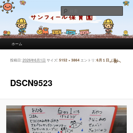
サンフィール保育園のせんせいのブログです。園の日常を綴っています。
検
索
サンフィール保育園のブログ
メインメニュー
ホーム
メインコンテンツへ移動
サブコンテンツへ移動
投稿日:
2026年6月1日
サイズ:
5152 × 3864
エントリ:
6月１日（月）
画像ナビゲーション
← 前へ
DSCN9523